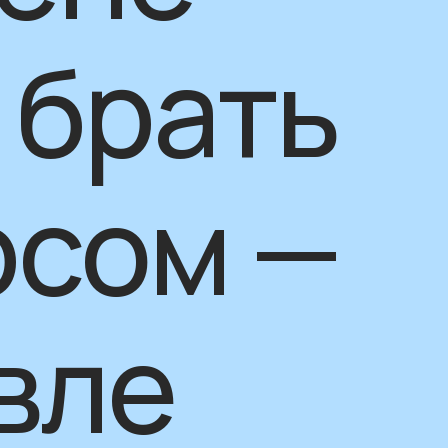
 брать
рсом —
вле