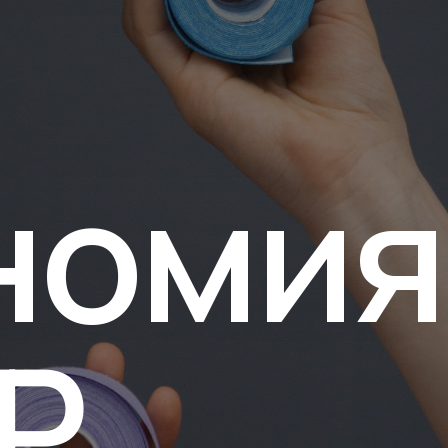
номия
₽