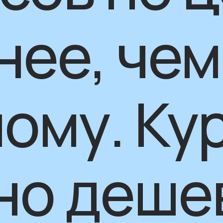
нее, чем
ному. Ку
но деше