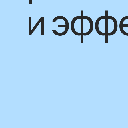
и эфф