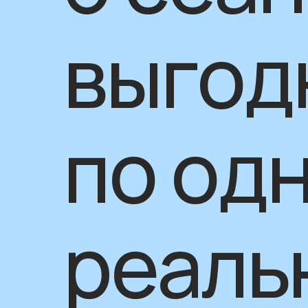
выгод
по од
реаль