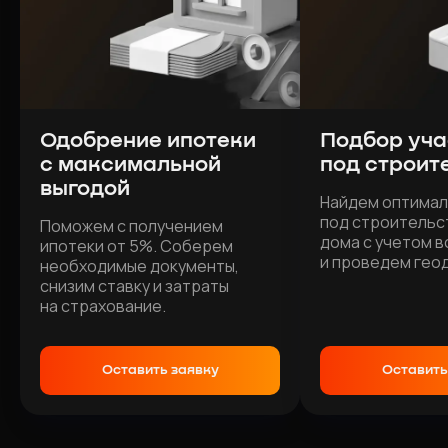
Одобрение ипотеки
Подбор уча
с максимальной
под
строит
выгодой
Найдем оптимал
под строительс
Поможем с получением
дома с учетом 
ипотеки от 5%. Соберем
и проведем гео
необходимые документы,
снизим ставку и затраты
на страхование.
Оставить заявку
Оставить